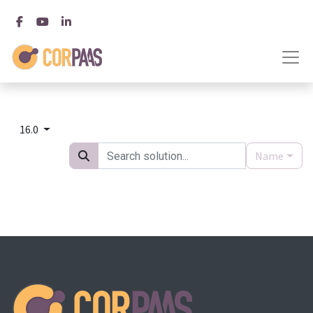
16.0
Name