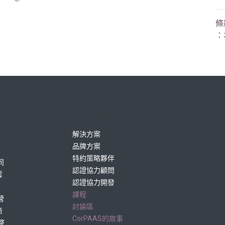
條
：
熱門連結
解決方案
品牌方案
特約策略夥伴
同
認證協力顧問
雲
認證協力開發
課程
營
討論區
商
CorPAAS的故事
整