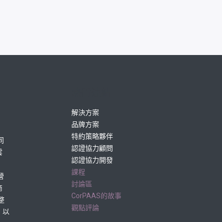
熱門連結
解決方案
品牌方案
特約策略夥伴
同
認證協力顧問
雲
認證協力開發
課程
營
討論區
商
CorPAAS的故事
整
觀點評論
」以