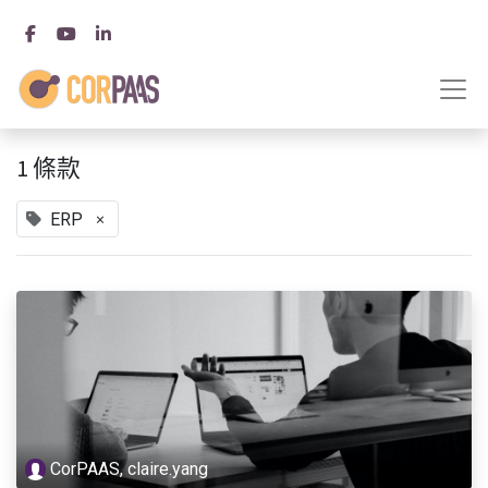
1 條款
×
ERP
CorPAAS, claire.yang