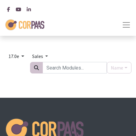
17.0e
Sales
Name